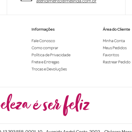
atendimento@melinda.com.br
Informações
Área do Cliente
Fale Conosco
Minha Conta
Como comprar
Meus Pedidos
Política de Privacidade
Favoritos
Frete e Entregas
Rastrear Pedido
Trocas e Devoluções