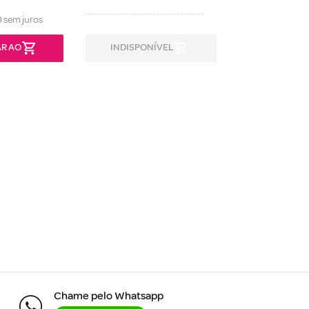
9
sem juros
R AO
INDISPONÍVEL
INDISPON
Chame pelo Whatsapp