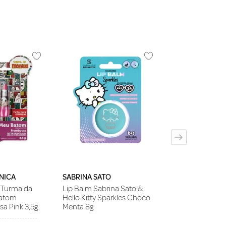
TURMA DA MO
Lip Gloss Infan
Mônica Hipoale
Melância
NICA
SABRINA SATO
l Turma da
Lip Balm Sabrina Sato &
Batom
Hello Kitty Sparkles Choco
a Pink 3,5g
Menta 8g