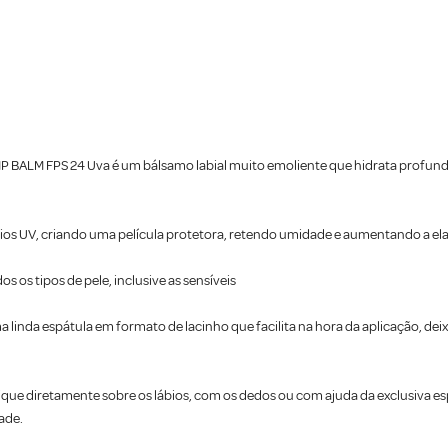
IP BALM FPS 24 Uva é um bálsamo labial muito emoliente que hidrata profu
ios UV, criando uma película protetora, retendo umidade e aumentando a elas
 os tipos de pele, inclusive as sensíveis
inda espátula em formato de lacinho que facilita na hora da aplicação, de
plique diretamente sobre os lábios, com os dedos ou com ajuda da exclusiva e
ade.