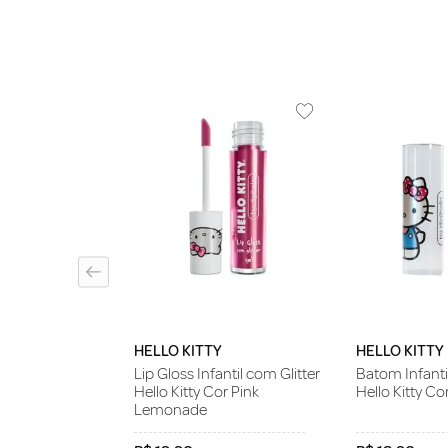
ONICA
il Turma da
Batom Pêssego
HELLO KITTY
HELLO KITTY
Lip Gloss Infantil com Glitter
Batom Infanti
Hello Kitty Cor Pink
Hello Kitty Cor
Lemonade