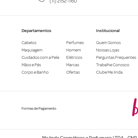
(11) 2152-1160
Departamentos
Institucional
Cabelos
Perfumes
Quem Somos
Maquiagem
Homem
Nossas Lojas
Cuidados com a Pele
Elétricos
Perguntas Frequentes
Mãos e Pés
Marcas
Trabalhe Conosco
Corpo e Banho
Ofertas
Clube Me.linda
Formas de Pagamento