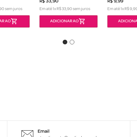
R$
33
,
90
R$
9
,
99
90
sem juros
Em até
1
x
R$
33
,
90
sem juros
Em até
1
x
R$
9
,
9
AR AO
ADICIONAR AO
ADICIONA
Email