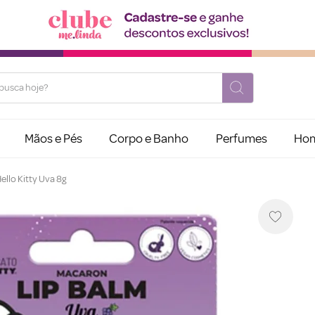
usca hoje?
Mãos e Pés
Corpo e Banho
Perfumes
Ho
ello Kitty Uva 8g