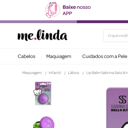
O que você b
Cabelos
Maquiagem
Cuidados com a Pele
Maquiagem
Infantil
Lábios
Lip Balm Sabrina Sato & H