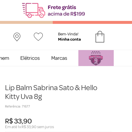
Bem-Vinda!
mem
Elétricos
Marcas
Lip Balm Sabrina Sato & Hello
Kitty Uva 8g
Referência
:
71677
R$
33
,
90
Em até
1
x
R$
33
,
90
sem juros