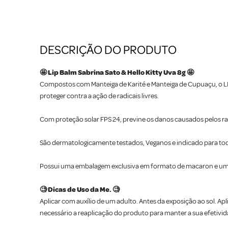
DESCRIÇÃO DO PRODUTO
🤩 Lip Balm Sabrina Sato & Hello Kitty Uva 8g 🤩
Compostos com Manteiga de Karité e Manteiga de Cupuaçu, o L
proteger contra a ação de radicais livres.
Com proteção solar FPS 24, previne os danos causados pelos ra
São dermatologicamente testados, Veganos e indicado para todos
Possui uma embalagem exclusiva em formato de macaron e uma l
🧐 Dicas de Uso da Me. 🧐
Aplicar com auxílio de um adulto. Antes da exposição ao sol. A
necessário a reaplicação do produto para manter a sua efetivid