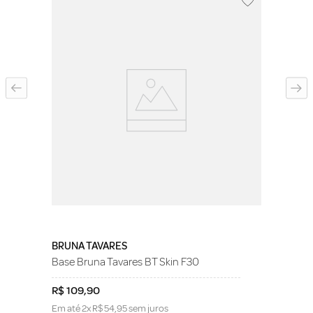
BRUNA TAVARES
Base Bruna Tavares BT Skin F30
R$
109
,
90
Em até
2
x
R$
54
,
95
sem juros