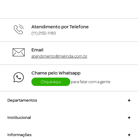
Atendimento por Telefone
(11) 2152-1160
Email
atendimento@melinda.com.br
Chame pelo Whatsapp
Clique aqui
para falar com a gente
+
Departamentos
+
Institucional
+
Informações