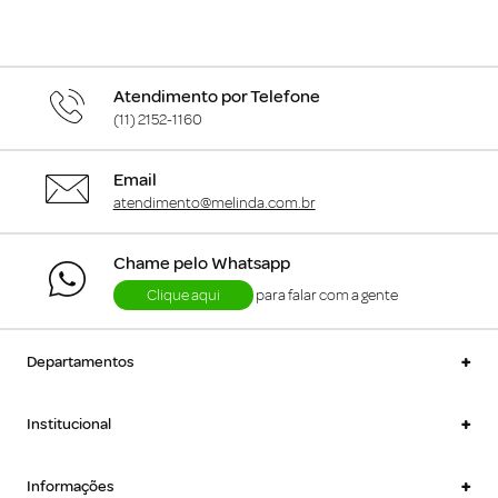
Atendimento por Telefone
(11) 2152-1160
Email
atendimento@melinda.com.br
Chame pelo Whatsapp
Clique aqui
para falar com a gente
+
Departamentos
+
Institucional
+
Informações