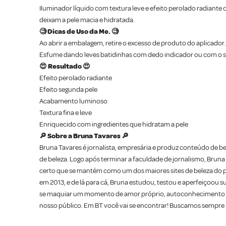
Iluminador líquido com textura leve e efeito perolado radian
deixam a pele macia e hidratada.
🧐 Dicas de Uso da Me. 🧐
Ao abrir a embalagem, retire o excesso de produto do aplicador
Esfume dando leves batidinhas com dedo indicador ou com o se
😍 Resultado 😍
Efeito perolado radiante
Efeito segunda pele
Acabamento luminoso
Textura fina e leve
Enriquecido com ingredientes que hidratam a pele
🔎 Sobre a Bruna Tavares 🔎
Bruna Tavares é jornalista, empresária e produz conteúdo de 
de beleza. Logo após terminar a faculdade de jornalismo, Bruna 
certo que se mantém como um dos maiores sites de beleza do paí
em 2013, e de lá para cá, Bruna estudou, testou e aperfeiçoou 
se maquiar um momento de amor próprio, autoconhecimento e d
nosso público. Em BT você vai se encontrar! Buscamos sempre i