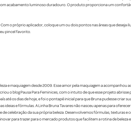
te com acabamento luminoso duradouro. O produto proporciona um confortáve
. Com o próprio aplicador, coloque um ou dois pontos nas áreas que deseja i
u pincel favorito.
beleza e maquiagem desde 2009. Esse amor pela maquiagem a acompanhou ao 
criou o blog Pausa Para Feminices, com o intuito de que esse projeto abrisse
s até os dias de hoje, e foi o pontapé inicial para que Bruna pudesse criar s
suas ideias e fórmulas. A Linha Bruna Tavares não nasceu apenas para oferecer
e celebração da sua própria beleza. Desenvolvemos fórmulas, texturas e c
novar para trazer para o mercado produtos que facilitem a rotina de beleza