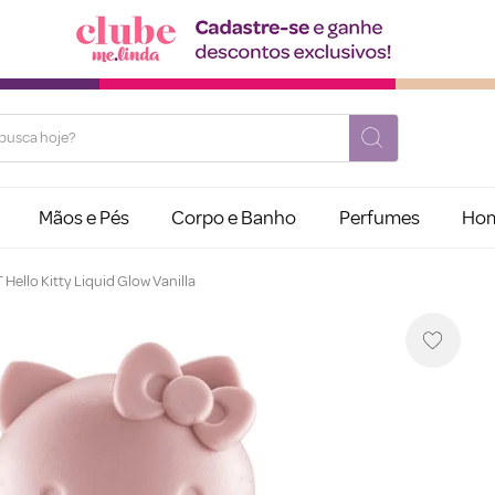
usca hoje?
Mãos e Pés
Corpo e Banho
Perfumes
Ho
Hello Kitty Liquid Glow Vanilla