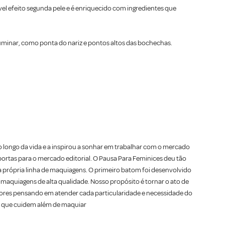
l efeito segunda pele e é enriquecido com ingredientes que
luminar, como ponta do nariz e pontos altos das bochechas.
longo da vida e a inspirou a sonhar em trabalhar com o mercado
 portas para o mercado editorial. O Pausa Para Feminices deu tão
ua própria linha de maquiagens. O primeiro batom foi desenvolvido
 maquiagens de alta qualidade. Nosso propósito é tornar o ato de
ores pensando em atender cada particularidade e necessidade do
 e que cuidem além de maquiar