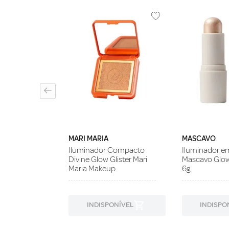
uminador Fran
hlke Gritani
MARI MARIA
MASCAVO
Iluminador Compacto
Iluminador e
Divine Glow Glister Mari
Mascavo Glo
Maria Makeup
6g
ONÍVEL
INDISPONÍVEL
INDISPO