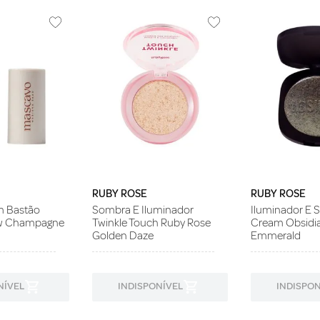
RUBY ROSE
RUBY ROSE
m Bastão
Sombra E Iluminador
Iluminador E 
w Champagne
Twinkle Touch Ruby Rose
Cream Obsidi
Golden Daze
Emmerald
NÍVEL
INDISPONÍVEL
INDISPON