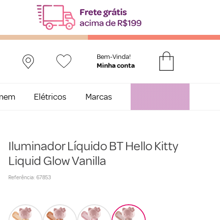
Bem-Vinda!
mem
Elétricos
Marcas
Iluminador Líquido BT Hello Kitty
Liquid Glow Vanilla
Referência
:
67853