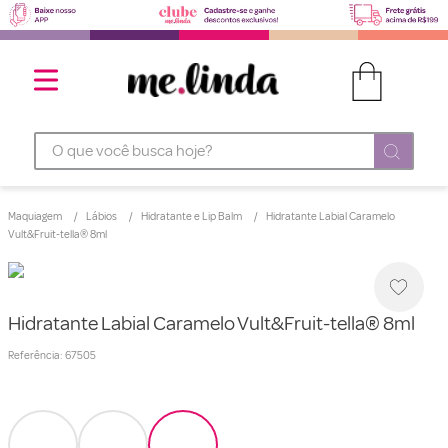
O que você busca hoje?
Maquiagem
Lábios
Hidratante e Lip Balm
Hidratante Labial Caramelo
Vult&Fruit-tella® 8ml
Hidratante Labial Caramelo Vult&Fruit-tella® 8ml
Referência
:
67505