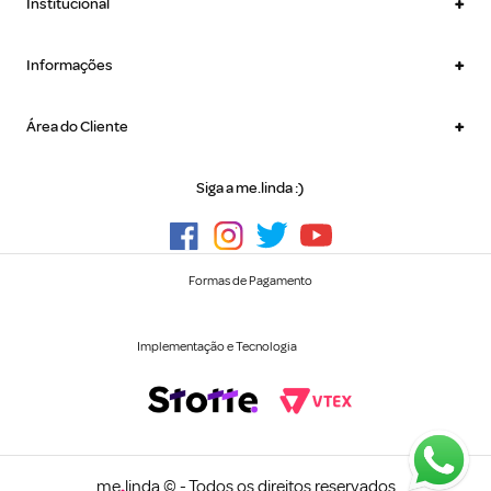
+
Institucional
+
Informações
+
Área do Cliente
Siga a me.linda :)
Formas de Pagamento
Implementação e Tecnologia
me
.
linda © - Todos os direitos reservados