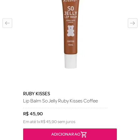
RUBY KISSES
Lip Balm So Jelly Ruby Kisses Coffee
R$
45
,
90
Em até
1
x
R$
45
,
90
sem juros
ADICIONAR AO