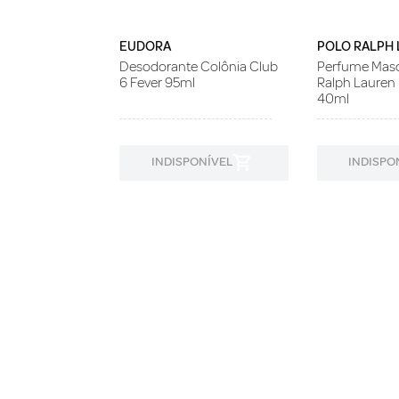
EUDORA
POLO RALPH
Desodorante Colônia Club
Perfume Masc
6 Fever 95ml
Ralph Lauren 
40ml
ONÍVEL
INDISPONÍVEL
INDISPO