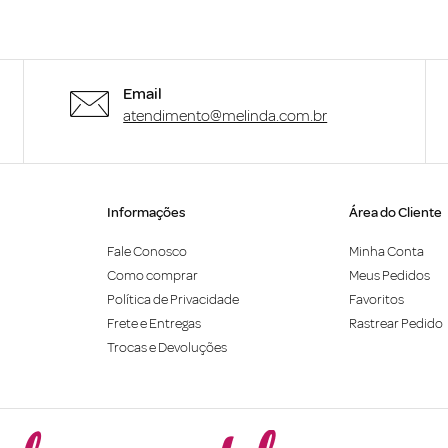
Email
atendimento@melinda.com.br
Informações
Área do Cliente
Fale Conosco
Minha Conta
Como comprar
Meus Pedidos
Política de Privacidade
Favoritos
Frete e Entregas
Rastrear Pedido
Trocas e Devoluções