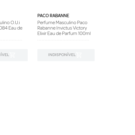
PACO RABANNE
lino O.U.i
Perfume Masculino Paco
 084 Eau de
Rabanne Invictus Victory
Elixir Eau de Parfum 100ml
ÍVEL
INDISPONÍVEL
INDISPON