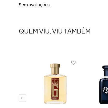
Sem avaliações.
QUEM VIU, VIU TAMBÉM
ERRERA
ulino Carolina
Sexy Men Eau de