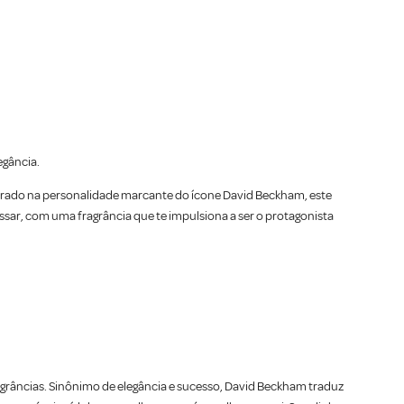
egância.
pirado na personalidade marcante do ícone David Beckham, este
sar, com uma fragrância que te impulsiona a ser o protagonista
râncias. Sinônimo de elegância e sucesso, David Beckham traduz