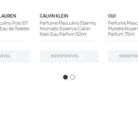
 LAUREN
CALVIN KLEIN
OUI
ulino Polo 67
Perfume Masculino Eternity
Perfume Mascu
Eau de Toilette
Aromatic Essence Calvin
Mystère Royal
Klein Eau Parfum 50ml
Parfum 75ml
NÍVEL
INDISPONÍVEL
INDISPON