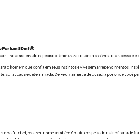
e Parfum 50ml 🤩
culino amadeirado especiado. traduz a verdadeira essência de sucesso e el
 para o homem que confia em seus instintos e vive sem arrependimentos. Ins
nte, sofisticada e determinada. Deixe uma marca de ousadia por onde você pas
a no futebol, mas seu nome também é muito respeitado na indústria de frag