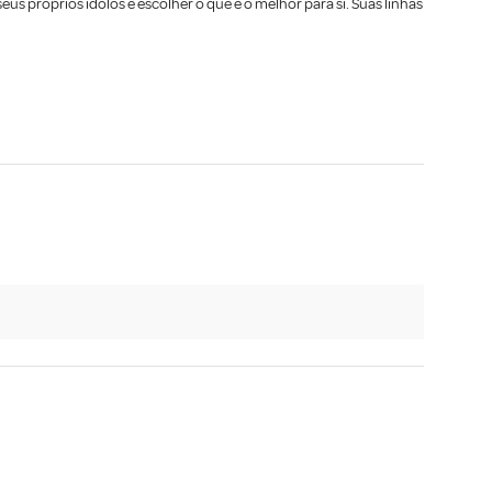
s próprios ídolos e escolher o que é o melhor para si. Suas linhas