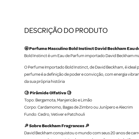
DESCRIÇÃO DO PRODUTO
🤩 Perfume Masculino Bold Instinct David Beckham Eau d
Bold Instinct é um Eau de Parfum importado David Beckham mas
O Perfume Importado Bold Instinct, de David Beckham, é ideal
perfume é a definição de poder e convicção, com energia vibra
da sua própria história
🧐 Pirâmide Olfativa 🧐
Topo: Bergamota, Manjericão e Limão
Corpo: Cardamomo, Bagas de Zimbro ou Junípero e Alecrim
Fundo: Cedro, Vetiver e Patchouli
🔎 Sobre Beckham Fragrances 🔎
David Beckham conquistou o mundo com seus 20 anos de carreir