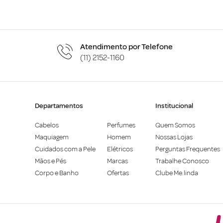
Atendimento por Telefone
(11) 2152-1160
Departamentos
Institucional
Cabelos
Perfumes
Quem Somos
Maquiagem
Homem
Nossas Lojas
Cuidados com a Pele
Elétricos
Perguntas Frequentes
Mãos e Pés
Marcas
Trabalhe Conosco
Corpo e Banho
Ofertas
Clube Me.linda