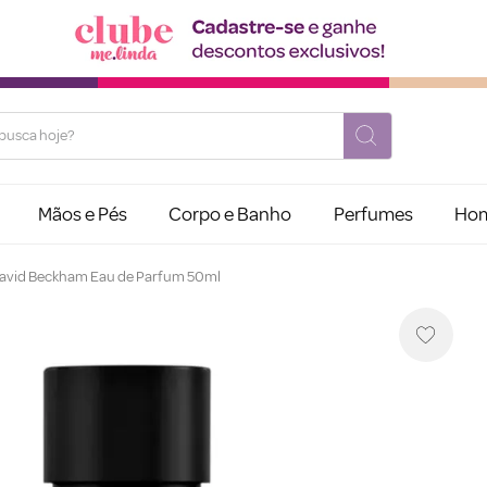
usca hoje?
Mãos e Pés
Corpo e Banho
Perfumes
Ho
 David Beckham Eau de Parfum 50ml