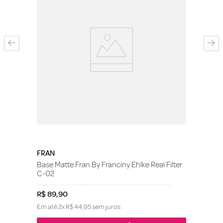
FRAN
Base Matte Fran By Franciny Ehlke Real Filter
C-02
R$
89
,
90
Em até
2
x
R$
44
,
95
sem juros