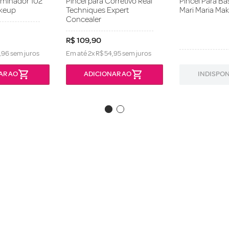
luminador 102
Pincel para Corretivo Real
Pincel Para Ba
akeup
Techniques Expert
Mari Maria Ma
Concealer
R$
109
,
90
,
96
sem juros
Em até
2
x
R$
54
,
95
sem juros
AR AO
ADICIONAR AO
INDISPON