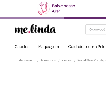
O que você b
Cabelos
Maquiagem
Cuidados com a Pele
Maquiagem
Acessórios
Pincéis
Pincel Klass Vough 