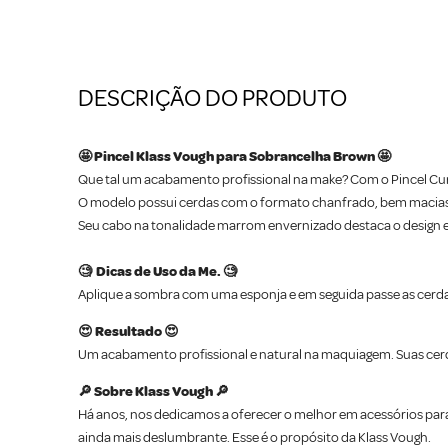
DESCRIÇÃO DO PRODUTO
🤩 Pincel Klass Vough para Sobrancelha Brown 🤩
Que tal um acabamento profissional na make? Com o Pincel Cur
O modelo possui cerdas com o formato chanfrado, bem macias
Seu cabo na tonalidade marrom envernizado destaca o design 
🧐 Dicas de Uso da Me. 🧐
Aplique a sombra com uma esponja e em seguida passe as cerdas
😍 Resultado 😍
Um acabamento profissional e natural na maquiagem. Suas cer
🔎 Sobre Klass Vough 🔎
Há anos, nos dedicamos a oferecer o melhor em acessórios par
ainda mais deslumbrante. Esse é o propósito da Klass Vough.