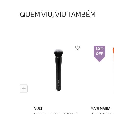
QUEM VIU, VIU TAMBÉM
30%
quiagem Para
 New York Ruby
1 Unidade
VULT
MARI MARIA