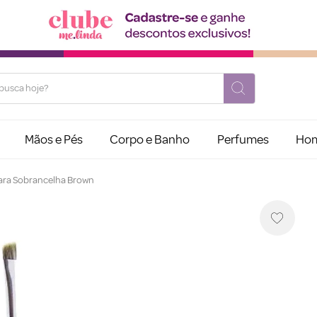
usca hoje?
Mãos e Pés
Corpo e Banho
Perfumes
Ho
para Sobrancelha Brown