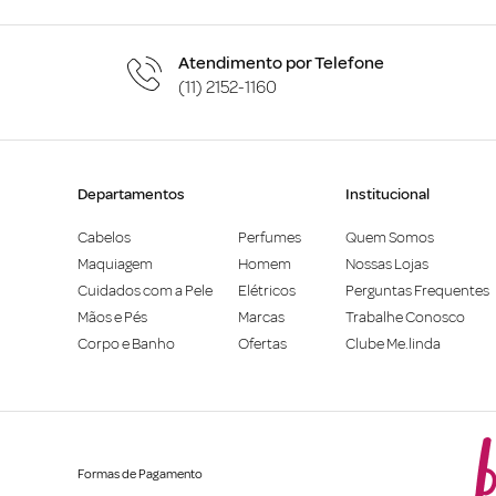
Atendimento por Telefone
(11) 2152-1160
Departamentos
Institucional
Cabelos
Perfumes
Quem Somos
Maquiagem
Homem
Nossas Lojas
Cuidados com a Pele
Elétricos
Perguntas Frequentes
Mãos e Pés
Marcas
Trabalhe Conosco
Corpo e Banho
Ofertas
Clube Me.linda
Formas de Pagamento