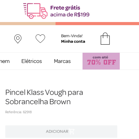
Bem-Vinda!
mem
Elétricos
Marcas
Pincel Klass Vough para
Sobrancelha Brown
Referência
:
62918