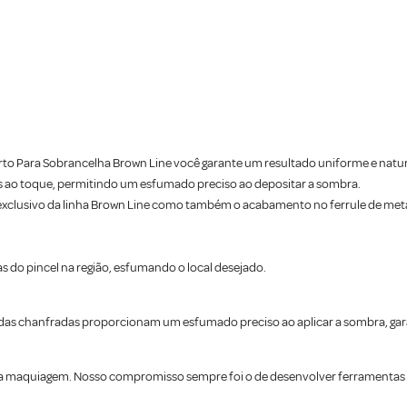
to Para Sobrancelha Brown Line você garante um resultado uniforme e natura
 ao toque, permitindo um esfumado preciso ao depositar a sombra.
exclusivo da linha Brown Line como também o acabamento no ferrule de met
 do pincel na região, esfumando o local desejado.
das chanfradas proporcionam um esfumado preciso ao aplicar a sombra, gar
a maquiagem. Nosso compromisso sempre foi o de desenvolver ferramentas q