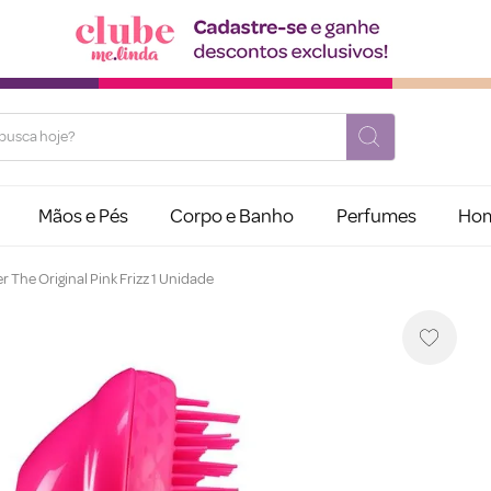
usca hoje?
Mãos e Pés
Corpo e Banho
Perfumes
Ho
 The Original Pink Frizz 1 Unidade