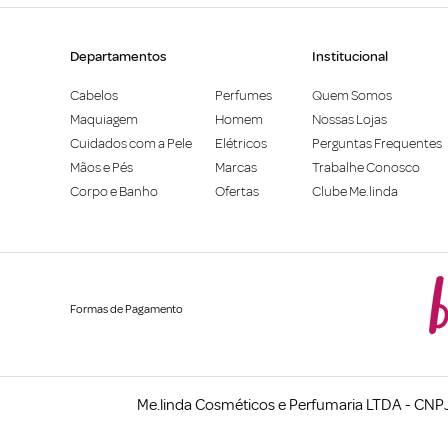
Departamentos
Institucional
Cabelos
Perfumes
Quem Somos
Maquiagem
Homem
Nossas Lojas
Cuidados com a Pele
Elétricos
Perguntas Frequentes
Mãos e Pés
Marcas
Trabalhe Conosco
Corpo e Banho
Ofertas
Clube Me.linda
Formas de Pagamento
Me.linda Cosméticos e Perfumaria LTDA - CNPJ: