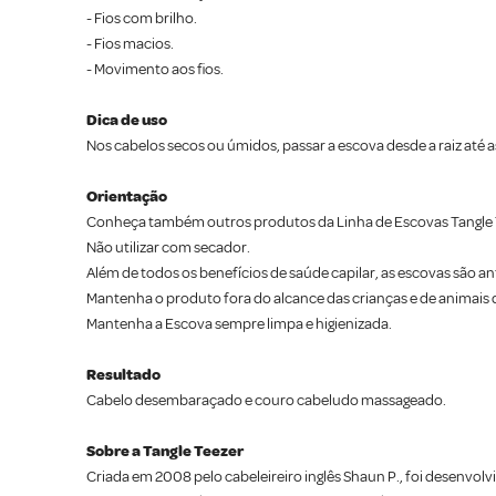
- Fios com brilho.
- Fios macios.
- Movimento aos fios.
Dica de uso
Nos cabelos secos ou úmidos, passar a escova desde a raiz at
Orientação
Conheça também outros produtos da Linha de Escovas Tangle 
Não utilizar com secador.
Além de todos os benefícios de saúde capilar, as escovas são an
Mantenha o produto fora do alcance das crianças e de animais
Mantenha a Escova sempre limpa e higienizada.
Resultado
Cabelo desembaraçado e couro cabeludo massageado.
Sobre a Tangle Teezer
Criada em 2008 pelo cabeleireiro inglês Shaun P., foi desenvolv