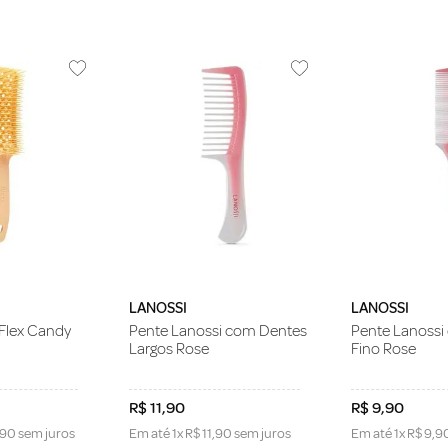
LANOSSI
LANOSSI
Flex Candy
Pente Lanossi com Dentes
Pente Lanoss
Largos Rose
Fino Rose
R$
11
,
90
R$
9
,
90
90
sem juros
Em até
1
x
R$
11
,
90
sem juros
Em até
1
x
R$
9
,
9