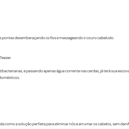
é as pontas desembaraçando os fios e massageando o couro cabeludo.
Teezer.
tibacterianas, e passando apenas água corrente nas cerdas, já terá sua escova 
 domésticos.
ida como a solução perfeita para eliminar nós e arrumar os cabelos, sem danifi