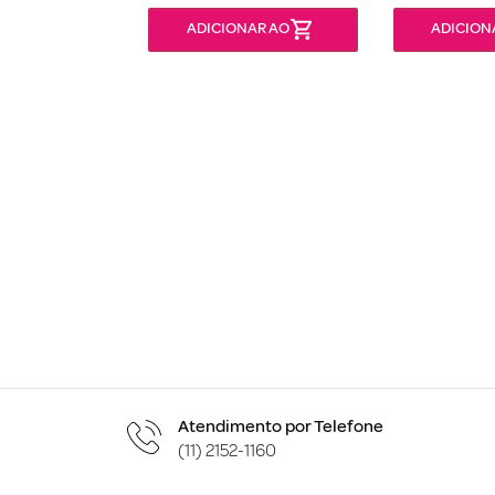
ONÍVEL
ADICIONAR AO
ADICION
Atendimento por Telefone
(11) 2152-1160