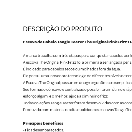
DESCRIÇÃO DO PRODUTO
Escova de Cabelo Tangle Teezer The Original Pink Frizz 1
A marca trabalha com três etapas para conquistar cabelos perfe
A escova The Original Pink Frizz foi a primeira a ser lançada p
É indicado para cabelos secos ou molhados fora da água.
Ela possui uma inovadora tecnologia de diferentes níveis de c
A Escova The Original possui um design ergonômico e simplificad
Seu formado côncavo e centralizado possibilita um ótimo e rápid
esforço algum, e o melhor, ajuda a diminuir o frizz.
Todas coleções Tangle Teezer foram desenvolvidas com as cor
Produzida com material de alta qualidade as escovas Tangle Te
Principais benefícios
- Fios desembaraçados.