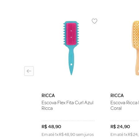
abelo Wet
 Dry Roxa
RICCA
RICCA
Escova Flex Fita Curl Azul
Escova Ricca 
Ricca
Coral
R$
48
,
90
R$
24
,
90
Em até
1
x
R$
48
,
90
sem juros
Em até
1
x
R$
24
,