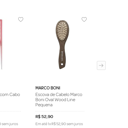
MARCO BONI
Escova Sem Ca
Cabelo Marco B
Collection Para
Desembaraçar
MARCO BONI
i com Cabo
Escova de Cabelo Marco
Boni Oval Wood Line
Pequena
R$
52
,
90
R$
57
,
90
0
sem juros
Em até
1
x
R$
52
,
90
sem juros
Em até
1
x
R$
57
,
9