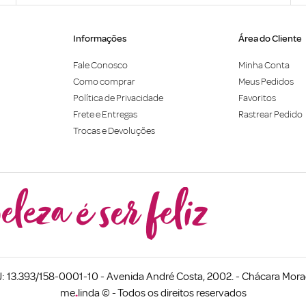
Informações
Área do Cliente
Fale Conosco
Minha Conta
Como comprar
Meus Pedidos
Política de Privacidade
Favoritos
Frete e Entregas
Rastrear Pedido
Trocas e Devoluções
 13.393/158-0001-10 - Avenida André Costa, 2002. - Chácara Morad
me
.
linda © - Todos os direitos reservados