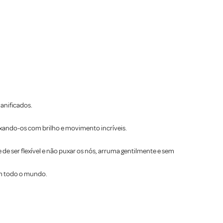
danificados.
ixando-os com brilho e movimento incríveis.
de ser flexível e não puxar os nós, arruma gentilmente e sem
em todo o mundo.