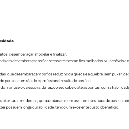
 Unidade
itos: desembaraçar, modelar e finalizar.
ensada em desembaraçar os fios secos até mesmo fios molhados, vulneráveis e 
erdas, que desembaraçam os fios reduzindo a queda e a quebra, sem puxar, de
o para dar um rápido e profissional resultado aos fios.
o manuseio da escova, da raiz do seu cabelo até as pontas, com a habilidade 
es e texturas modernas, que combinam com os diferentes tipos de pessoas 
ezer possuem longa durabilidade, tendo um excelente custo x benefício.