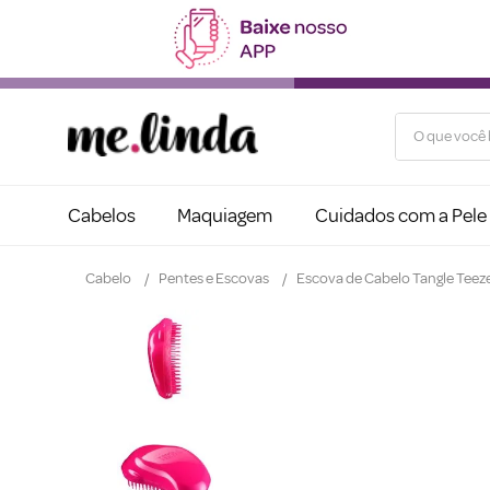
O que você b
Cabelos
Maquiagem
Cuidados com a Pele
Cabelo
Pentes e Escovas
Escova de Cabelo Tangle Teezer