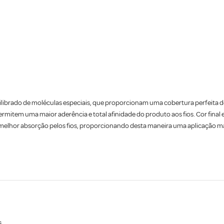
ilibrado de moléculas especiais, que proporcionam uma cobertura perfeita 
rmitem uma maior aderência e total afinidade do produto aos fios. Cor fina
melhor absorção pelos fios, proporcionando desta maneira uma aplicação ma
s