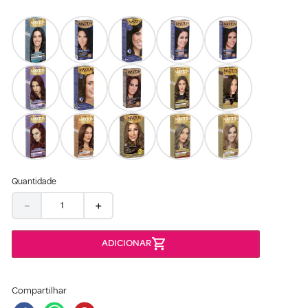
Quantidade
－
＋
Compartilhar