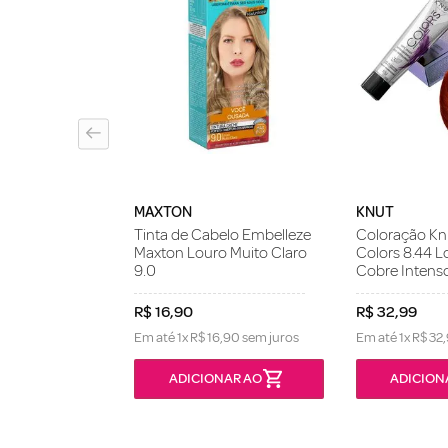
L
me Henna Surya
 Dourado 70ml
MAXTON
KNUT
Tinta de Cabelo Embelleze
Coloração Knu
Maxton Louro Muito Claro
Colors 8.44 L
9.0
Cobre Intens
R$
16
,
90
R$
32
,
99
Em até
1
x
R$
16
,
90
sem juros
Em até
1
x
R$
32
,
ONÍVEL
ADICIONAR AO
ADICION