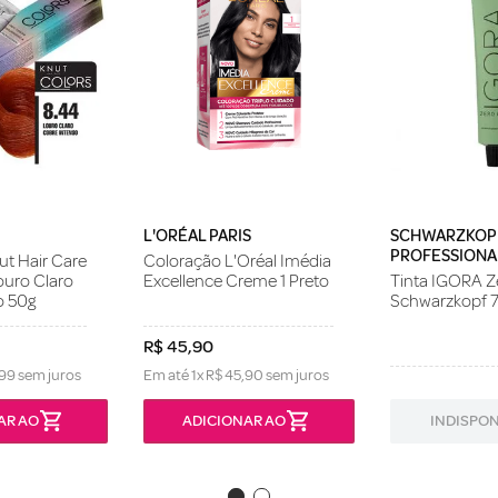
L'ORÉAL PARIS
SCHWARZKOP
PROFESSIONA
t Hair Care
Coloração L'Oréal Imédia
ouro Claro
Excellence Creme 1 Preto
Tinta IGORA 
o 50g
Schwarzkopf 7
R$
45
,
90
99
sem juros
Em até
1
x
R$
45
,
90
sem juros
AR AO
ADICIONAR AO
INDISPON