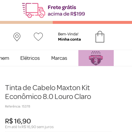
Bem-Vinda!
mem
Elétricos
Marcas
Tinta de Cabelo Maxton Kit
Econômico 8.0 Louro Claro
Referência
:
15378
R$
16
,
90
Em até
1
x
R$
16
,
90
sem juros