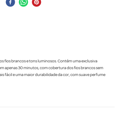
dos fios brancos e tons luminosos. Contém uma exclusiva
l em apenas 30 minutos, com cobertura dos fios brancos sem
is fácil e uma maior durabilidade da cor, com suave perfume