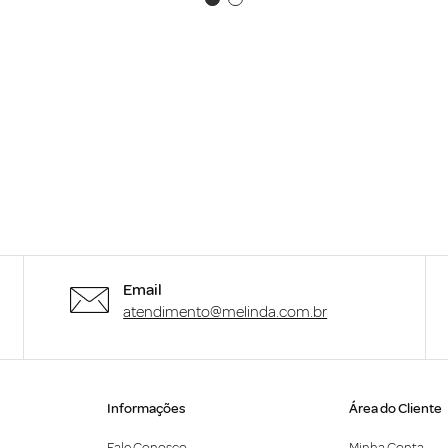
Email
atendimento@melinda.com.br
Informações
Área do Cliente
Fale Conosco
Minha Conta