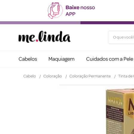
O que você b
Cabelos
Maquiagem
Cuidados com a Pele
Cabelo
Coloração
Coloração Permanente
Tinta de