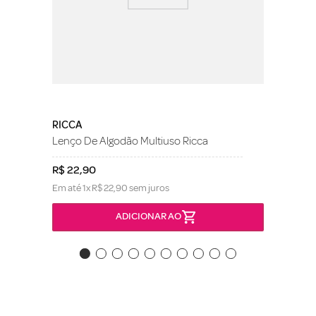
RICCA
Lenço De Algodão Multiuso Ricca
R$
22
,
90
Em até
1
x
R$
22
,
90
sem juros
ADICIONAR AO