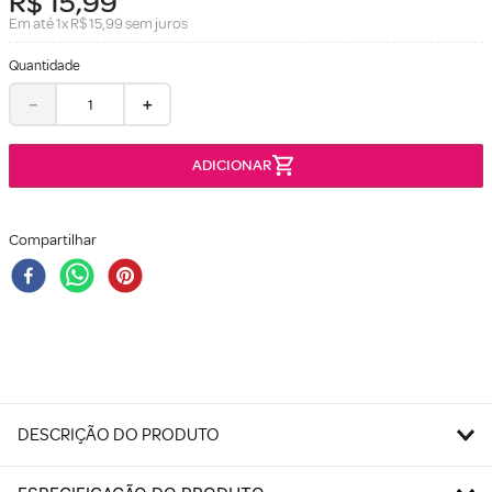
R$
15
,
99
Em até
1
x
R$
15
,
99
sem juros
Quantidade
－
＋
Compartilhar
DESCRIÇÃO DO PRODUTO