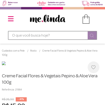
O que você busca hoje?
Cuidados com a Pele
Rosto
Creme Facial Flores & Vegetais Pepino & Aloe Vera
100g
Creme Facial Flores & Vegetais Pepino & Aloe Vera
100g
Referência
:
21964
R$
26
,
90
-
41%