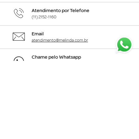
Atendimento por Telefone
(11) 2152-1160
Email
atendimento@melinda.com.br
Chame pelo Whatsapp
Clique aqui
para falar com a gente
+
Departamentos
+
Institucional
+
Informações
+
Área do Cliente