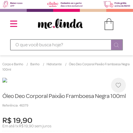
O que você busca hoje?
Corpo e Banho
Banho
Hidratante
Óleo Deo Corporal Paixão Framboesa Negra
100ml
Óleo Deo Corporal Paixão Framboesa Negra 100ml
Referência
:
46379
R$
19
,
90
Em até
1
x
R$
19
,
90
sem juros