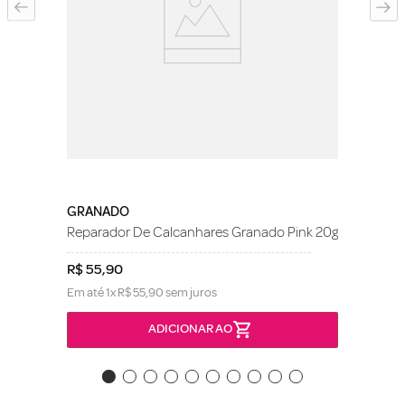
GRANADO
Reparador De Calcanhares Granado Pink 20g
R$
55
,
90
Em até
1
x
R$
55
,
90
sem juros
ADICIONAR AO