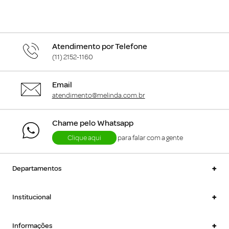
Atendimento por Telefone
(11) 2152-1160
Email
atendimento@melinda.com.br
Chame pelo Whatsapp
Clique aqui
para falar com a gente
+
Departamentos
+
Institucional
+
Informações