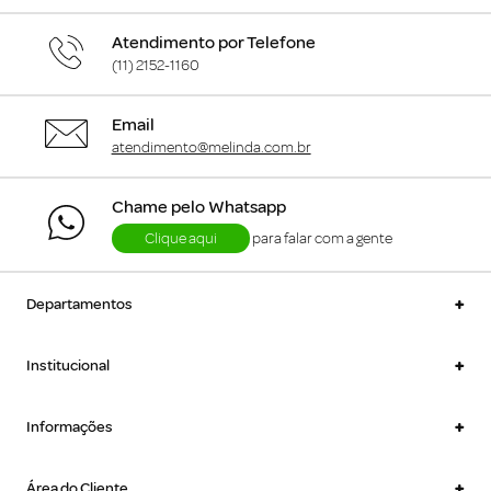
Atendimento por Telefone
(11) 2152-1160
Email
atendimento@melinda.com.br
Chame pelo Whatsapp
Clique aqui
para falar com a gente
+
Departamentos
+
Institucional
+
Informações
+
Área do Cliente