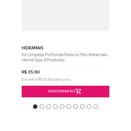
HIDRAMAIS
Kit Limpeza Profunda Para os Pés Hidramais
Home Spa 3 Produtos
R$
35
,
90
Em até
1
x
R$
35
,
90
sem juros
ADICIONAR AO