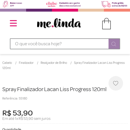
O que você busca hoje?
Cabelo
Finalizador
Realçador de Brilho
Spray Finalizador Lacan Liss Progress
120ml
Spray Finalizador Lacan Liss Progress 120ml
Referência
:
55180
R$
53
,
90
Em até
1
x
R$
53
,
90
sem juros
Quantidade