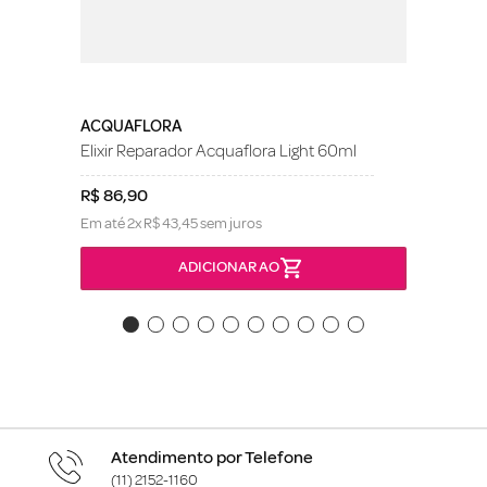
ACQUAFLORA
Elixir Reparador Acquaflora Light 60ml
R$
86
,
90
Em até
2
x
R$
43
,
45
sem juros
ADICIONAR AO
Atendimento por Telefone
(11) 2152-1160