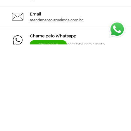
Email
atendimento@melinda.com.br
Chame pelo Whatsapp
Clique aqui
para falar com a gente
+
Departamentos
+
Institucional
+
Informações
+
Área do Cliente
Siga a me.linda :)