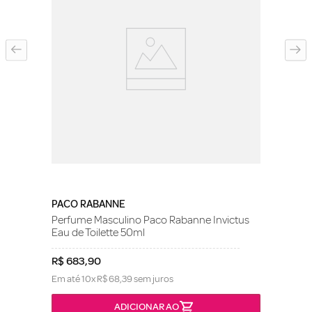
PACO RABANNE
Perfume Masculino Paco Rabanne Invictus
Eau de Toilette 50ml
R$
683
,
90
Em até
10
x
R$
68
,
39
sem juros
ADICIONAR AO