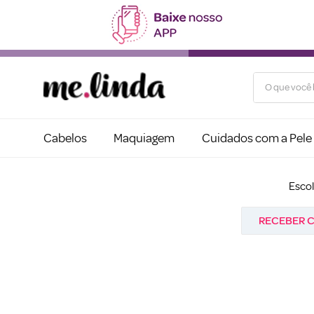
O que você b
Cabelos
Maquiagem
Cuidados com a Pele
Esco
RECEBER C