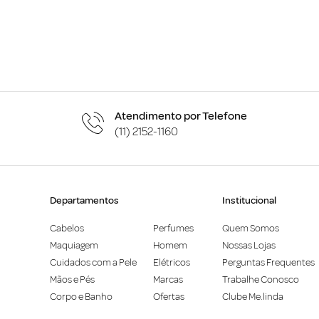
Atendimento por Telefone
(11) 2152-1160
Departamentos
Institucional
Cabelos
Perfumes
Quem Somos
Maquiagem
Homem
Nossas Lojas
Cuidados com a Pele
Elétricos
Perguntas Frequentes
Mãos e Pés
Marcas
Trabalhe Conosco
Corpo e Banho
Ofertas
Clube Me.linda