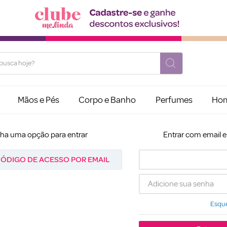
usca hoje?
Mãos e Pés
Corpo e Banho
Perfumes
Ho
lha uma opção para entrar
Entrar com email 
ÓDIGO DE ACESSO POR EMAIL
Esque