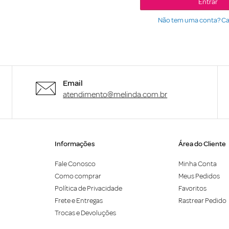
Entrar
Não tem uma conta? Ca
Email
atendimento@melinda.com.br
Informações
Área do Cliente
Fale Conosco
Minha Conta
Como comprar
Meus Pedidos
Política de Privacidade
Favoritos
Frete e Entregas
Rastrear Pedido
Trocas e Devoluções