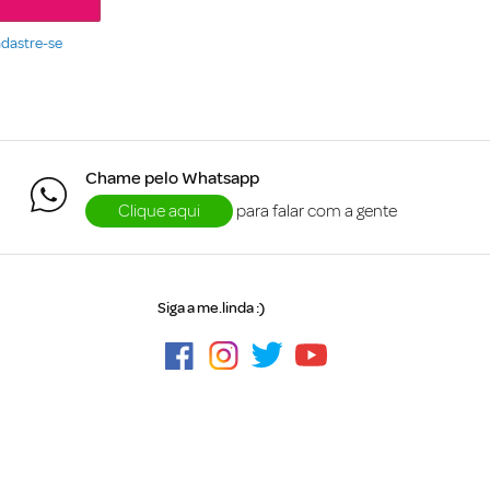
dastre-se
Chame pelo Whatsapp
Clique aqui
para falar com a gente
Siga a me.linda :)