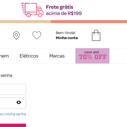
Bem-Vinda!
mem
Elétricos
Marcas
e senha
ci minha senha