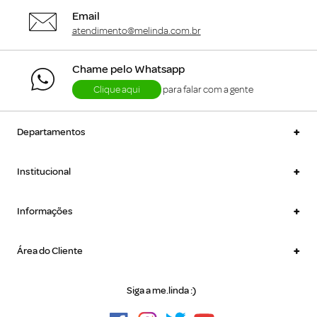
Email
atendimento@melinda.com.br
Chame pelo Whatsapp
Clique aqui
para falar com a gente
+
Departamentos
+
Institucional
+
Informações
+
Área do Cliente
Siga a me.linda :)