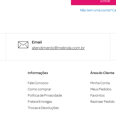
Entrar
Não tem uma conta? Ca
Email
atendimento@melinda.com.br
Informações
Área do Cliente
Fale Conosco
Minha Conta
Como comprar
Meus Pedidos
Política de Privacidade
Favoritos
Frete e Entregas
Rastrear Pedido
Trocas e Devoluções