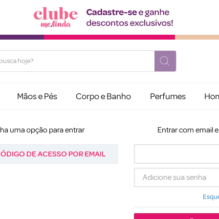
usca hoje?
Mãos e Pés
Corpo e Banho
Perfumes
Ho
lha uma opção para entrar
Entrar com email 
ÓDIGO DE ACESSO POR EMAIL
Esque