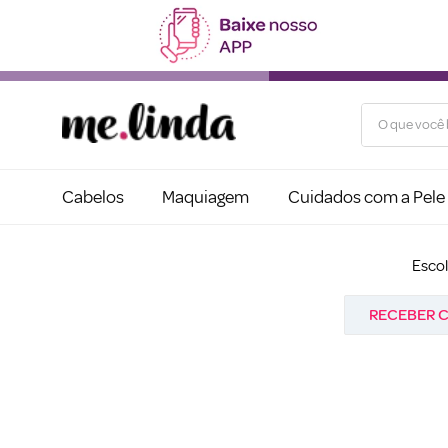
O que você b
Cabelos
Maquiagem
Cuidados com a Pele
Esco
RECEBER C