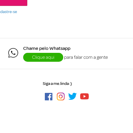
dastre-se
Chame pelo Whatsapp
Clique aqui
para falar com a gente
Siga a me.linda :)