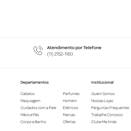
Atendimento por Telefone
(11) 2152-1160
Departamentos
Institucional
Cabelos
Perfumes
Quem Somos
Maquiagem
Homem
Nossas Lojas
Cuidados com a Pele
Elétricos
Perguntas Frequentes
Mãos e Pés
Marcas
Trabalhe Conosco
Corpo e Banho
Ofertas
Clube Me.linda