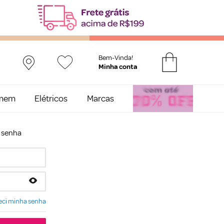
Bem-Vinda!
mem
Elétricos
Marcas
e senha
ci minha senha