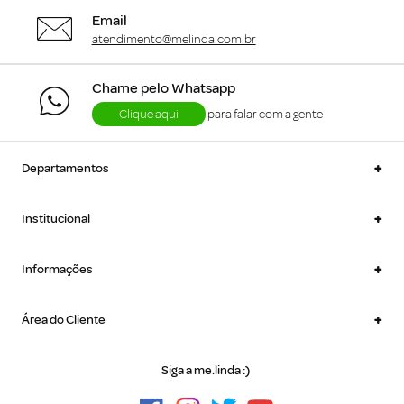
Email
atendimento@melinda.com.br
Chame pelo Whatsapp
Clique aqui
para falar com a gente
+
Departamentos
+
Institucional
+
Informações
+
Área do Cliente
Siga a me.linda :)