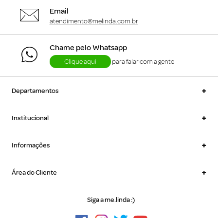
Email
atendimento@melinda.com.br
Chame pelo Whatsapp
Clique aqui
para falar com a gente
+
Departamentos
+
Institucional
+
Informações
+
Área do Cliente
Siga a me.linda :)