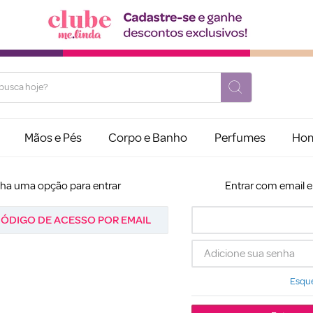
usca hoje?
Mãos e Pés
Corpo e Banho
Perfumes
Ho
lha uma opção para entrar
Entrar com email 
ÓDIGO DE ACESSO POR EMAIL
Esque