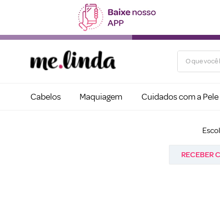
O que você b
Cabelos
Maquiagem
Cuidados com a Pele
Esco
RECEBER C