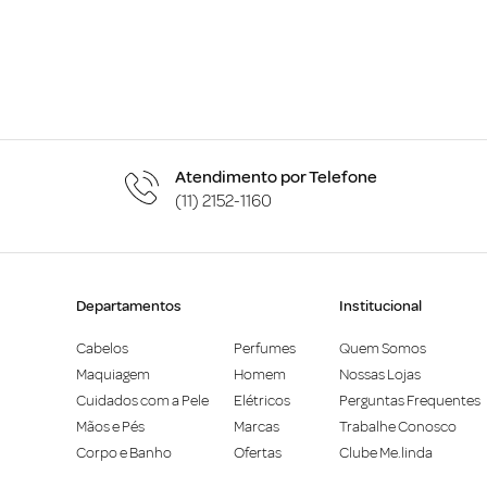
Atendimento por Telefone
(11) 2152-1160
Departamentos
Institucional
Cabelos
Perfumes
Quem Somos
Maquiagem
Homem
Nossas Lojas
Cuidados com a Pele
Elétricos
Perguntas Frequentes
Mãos e Pés
Marcas
Trabalhe Conosco
Corpo e Banho
Ofertas
Clube Me.linda