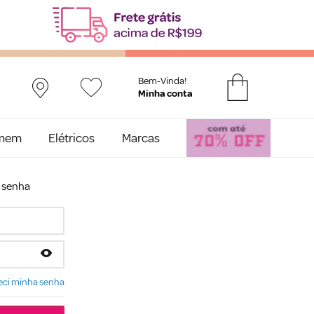
Bem-Vinda!
mem
Elétricos
Marcas
e senha
ci minha senha