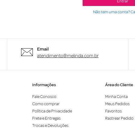
Entrar
Não tem uma conta? Ca
Email
atendimento@melinda.com.br
Informações
Área do Cliente
Fale Conosco
Minha Conta
Como comprar
Meus Pedidos
Política de Privacidade
Favoritos
Frete e Entregas
Rastrear Pedido
Trocas e Devoluções