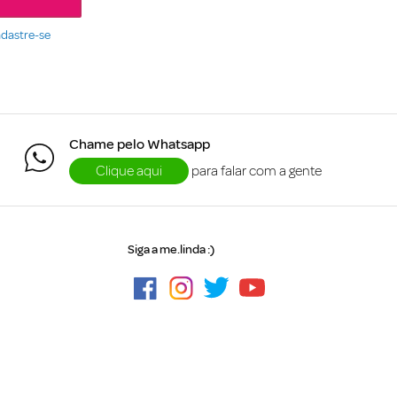
dastre-se
Chame pelo Whatsapp
Clique aqui
para falar com a gente
Siga a me.linda :)