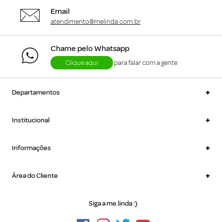
Email
atendimento@melinda.com.br
Chame pelo Whatsapp
Clique aqui
para falar com a gente
+
Departamentos
+
Institucional
+
Informações
+
Área do Cliente
Siga a me.linda :)