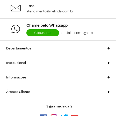
Email
atendimento@melinda.com.br
Chame pelo Whatsapp
Clique aqui
para falar com a gente
+
Departamentos
+
Institucional
+
Informações
+
Área do Cliente
Siga a me.linda :)