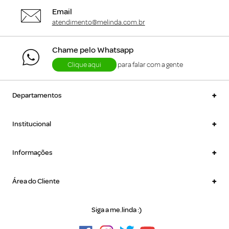
Email
atendimento@melinda.com.br
Chame pelo Whatsapp
Clique aqui
para falar com a gente
+
Departamentos
+
Institucional
+
Informações
+
Área do Cliente
Siga a me.linda :)