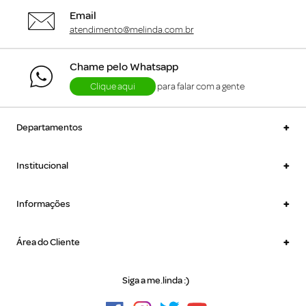
Email
atendimento@melinda.com.br
Chame pelo Whatsapp
Clique aqui
para falar com a gente
+
Departamentos
+
Institucional
+
Informações
+
Área do Cliente
Siga a me.linda :)