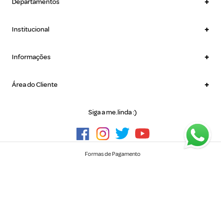
+
Departamentos
+
Institucional
+
Informações
+
Área do Cliente
Siga a me.linda :)
Formas de Pagamento
Implementação e Tecnologia