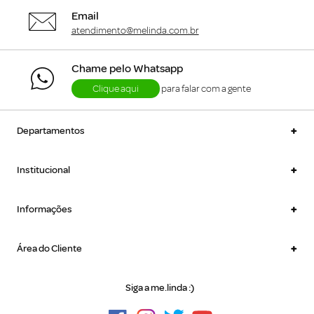
Email
atendimento@melinda.com.br
Chame pelo Whatsapp
Clique aqui
para falar com a gente
+
Departamentos
+
Institucional
+
Informações
+
Área do Cliente
Siga a me.linda :)