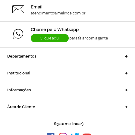
Email
atendimento@melinda.com.br
Chame pelo Whatsapp
Clique aqui
para falar com a gente
+
Departamentos
+
Institucional
+
Informações
+
Área do Cliente
Siga a me.linda :)