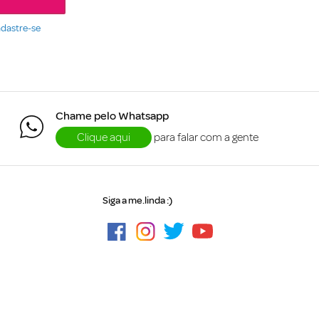
dastre-se
Chame pelo Whatsapp
Clique aqui
para falar com a gente
Siga a me.linda :)