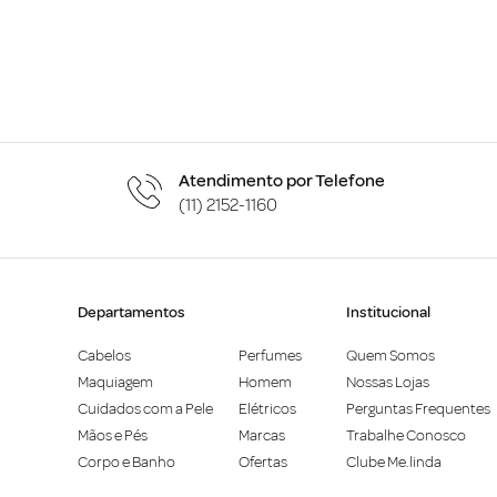
Atendimento por Telefone
(11) 2152-1160
Departamentos
Institucional
Cabelos
Perfumes
Quem Somos
Maquiagem
Homem
Nossas Lojas
Cuidados com a Pele
Elétricos
Perguntas Frequentes
Mãos e Pés
Marcas
Trabalhe Conosco
Corpo e Banho
Ofertas
Clube Me.linda