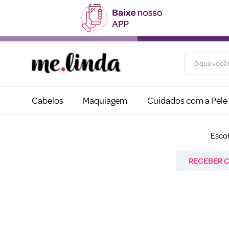
O que você b
Cabelos
Maquiagem
Cuidados com a Pele
Esco
RECEBER C