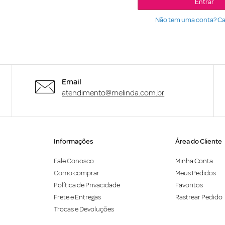
Entrar
Não tem uma conta? Ca
Email
atendimento@melinda.com.br
Informações
Área do Cliente
Fale Conosco
Minha Conta
Como comprar
Meus Pedidos
Política de Privacidade
Favoritos
Frete e Entregas
Rastrear Pedido
Trocas e Devoluções