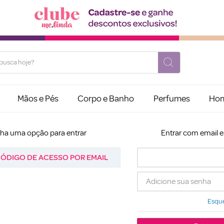
usca hoje?
Mãos e Pés
Corpo e Banho
Perfumes
Ho
lha uma opção para entrar
Entrar com email 
ÓDIGO DE ACESSO POR EMAIL
Esque