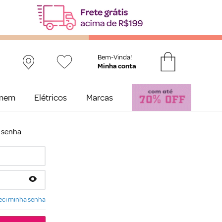
Bem-Vinda!
mem
Elétricos
Marcas
e senha
ci minha senha