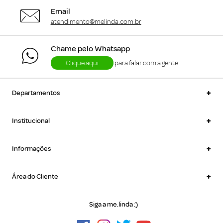
Email
atendimento@melinda.com.br
Chame pelo Whatsapp
Clique aqui
para falar com a gente
+
Departamentos
+
Institucional
+
Informações
+
Área do Cliente
Siga a me.linda :)