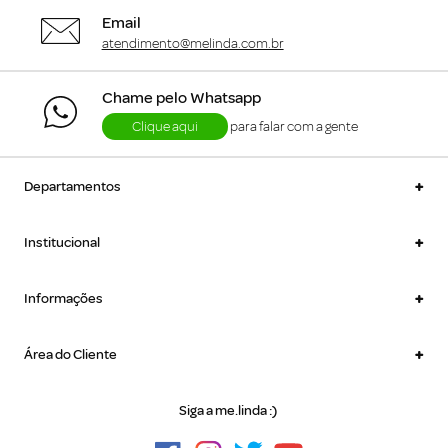
Email
atendimento@melinda.com.br
Chame pelo Whatsapp
Clique aqui
para falar com a gente
+
Departamentos
+
Institucional
+
Informações
+
Área do Cliente
Siga a me.linda :)