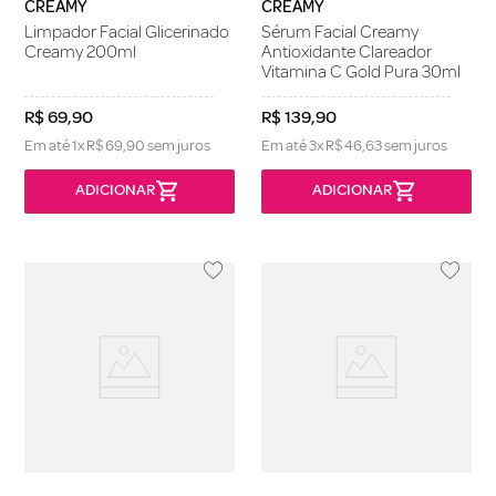
CREAMY
CREAMY
Limpador Facial Glicerinado
Sérum Facial Creamy
Creamy 200ml
Antioxidante Clareador
Vitamina C Gold Pura 30ml
R$
69
,
90
R$
139
,
90
Em até
1
x
R$
69
,
90
sem juros
Em até
3
x
R$
46
,
63
sem juros