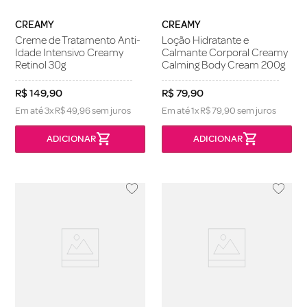
CREAMY
CREAMY
Creme de Tratamento Anti-
Loção Hidratante e
Idade Intensivo Creamy
Calmante Corporal Creamy
Retinol 30g
Calming Body Cream 200g
R$
149
,
90
R$
79
,
90
Em até
3
x
R$
49
,
96
sem juros
Em até
1
x
R$
79
,
90
sem juros