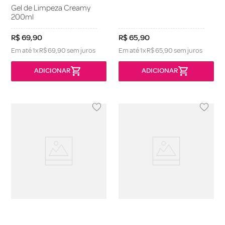
Gel de Limpeza Creamy
200ml
R$
69
,
90
R$
65
,
90
Em até
1
x
R$
69
,
90
sem juros
Em até
1
x
R$
65
,
90
sem juros