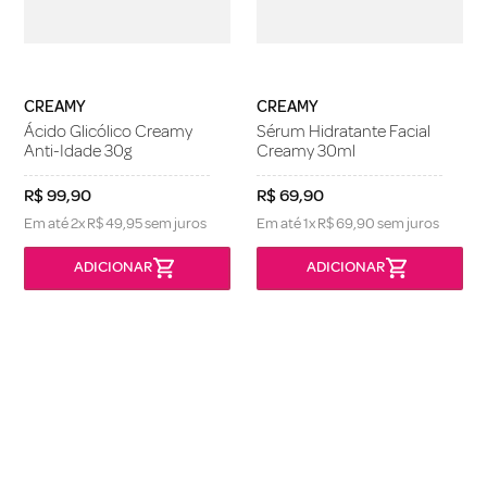
CREAMY
CREAMY
Ácido Glicólico Creamy
Sérum Hidratante Facial
Anti-Idade 30g
Creamy 30ml
R$
99
,
90
R$
69
,
90
Em até
2
x
R$
49
,
95
sem juros
Em até
1
x
R$
69
,
90
sem juros