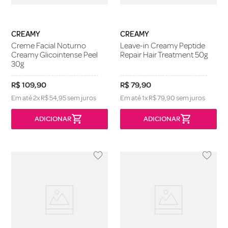
CREAMY
CREAMY
Creme Facial Noturno
Leave-in Creamy Peptide
Creamy Glicointense Peel
Repair Hair Treatment 50g
30g
R$
109
,
90
R$
79
,
90
Em até
2
x
R$
54
,
95
sem juros
Em até
1
x
R$
79
,
90
sem juros