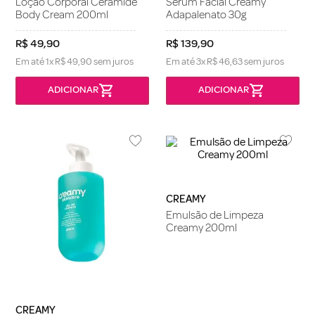
Loção Corporal Ceramide
Sérum Facial Creamy
Body Cream 200ml
Adapalenato 30g
R$
49
,
90
R$
139
,
90
Em até
1
x
R$
49
,
90
sem juros
Em até
3
x
R$
46
,
63
sem juros
CREAMY
Emulsão de Limpeza
Creamy 200ml
CREAMY