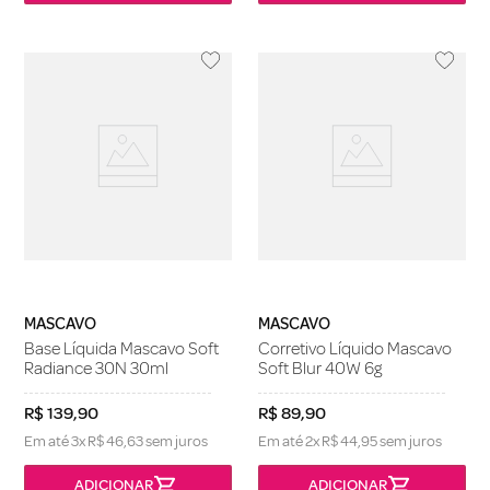
MASCAVO
MASCAVO
Base Líquida Mascavo Soft
Corretivo Líquido Mascavo
Radiance 30N 30ml
Soft Blur 40W 6g
R$
139
,
90
R$
89
,
90
Em até
3
x
R$
46
,
63
sem juros
Em até
2
x
R$
44
,
95
sem juros