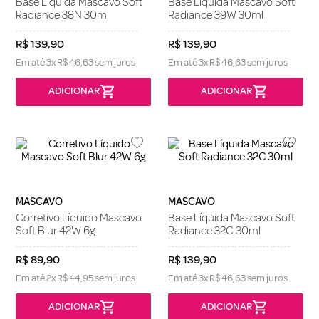
Base Líquida Mascavo Soft
Base Líquida Mascavo Soft
Radiance 38N 30ml
Radiance 39W 30ml
R$
139
,
90
R$
139
,
90
Em até
3
x
R$
46
,
63
sem juros
Em até
3
x
R$
46
,
63
sem juros
MASCAVO
MASCAVO
Corretivo Líquido Mascavo
Base Líquida Mascavo Soft
Soft Blur 42W 6g
Radiance 32C 30ml
R$
89
,
90
R$
139
,
90
Em até
2
x
R$
44
,
95
sem juros
Em até
3
x
R$
46
,
63
sem juros