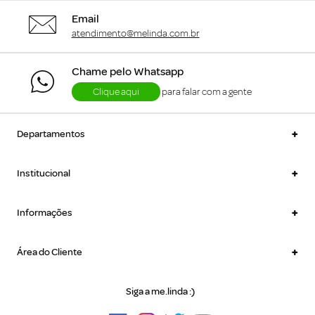
Email
atendimento@melinda.com.br
Chame pelo Whatsapp
Clique aqui
para falar com a gente
+
Departamentos
+
Institucional
+
Informações
+
Área do Cliente
Siga a me.linda :)