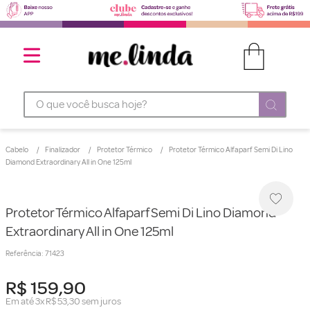
O que você busca hoje?
Cabelo
Finalizador
Protetor Térmico
Protetor Térmico Alfaparf Semi Di Lino
Diamond Extraordinary All in One 125ml
Protetor Térmico Alfaparf Semi Di Lino Diamond
Extraordinary All in One 125ml
Referência
:
71423
R$
159
,
90
Em até
3
x
R$
53
,
30
sem juros