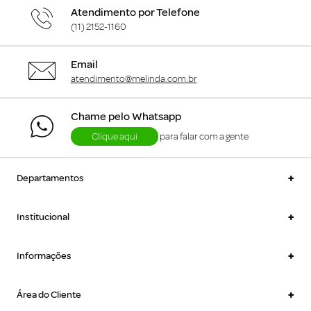
Atendimento por Telefone
(11) 2152-1160
Email
atendimento@melinda.com.br
Chame pelo Whatsapp
Clique aqui
para falar com a gente
+
Departamentos
+
Institucional
+
Informações
+
Área do Cliente