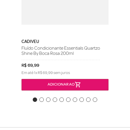
CADIVEU
Fluído Condicionante Essentials Quartzo
Shine By Boca Rosa 200ml
R$
69
,
99
Em até
1
x
R$
69
,
99
sem juros
ADICIONAR AO