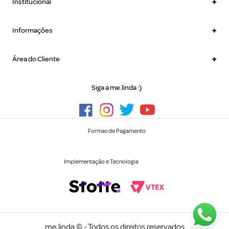
+
Institucional
+
Informações
+
Área do Cliente
Siga a me.linda :)
Formas de Pagamento
Implementação e Tecnologia
me
.
linda © - Todos os direitos reservados