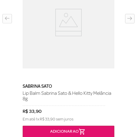
SABRINA SATO
Lip Balm Sabrina Sato & Hello Kitty Melância
8g
R$
33
,
90
Em até
1
x
R$
33
,
90
sem juros
ADICIONAR AO