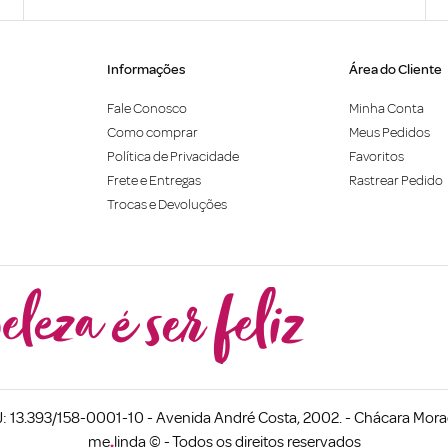
Informações
Área do Cliente
Fale Conosco
Minha Conta
Como comprar
Meus Pedidos
Política de Privacidade
Favoritos
Frete e Entregas
Rastrear Pedido
Trocas e Devoluções
 13.393/158-0001-10 - Avenida André Costa, 2002. - Chácara Morad
me
.
linda © - Todos os direitos reservados