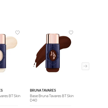
OCEANE
Base em Bastã
Semi-Matte Fo
Stick Honey Oc
8g
ES
BRUNA TAVARES
vares BT Skin
Base Bruna Tavares BT Skin
D40