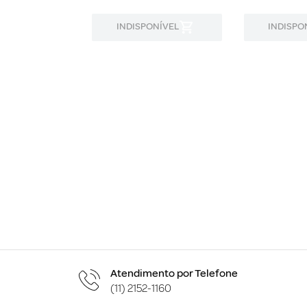
ONÍVEL
INDISPONÍVEL
INDISPO
Atendimento por Telefone
(11) 2152-1160