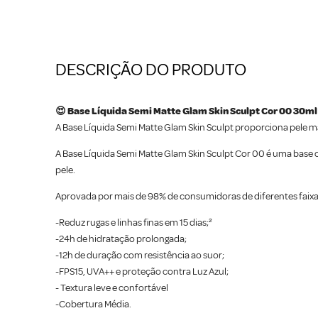
DESCRIÇÃO DO PRODUTO
😍 Base Líquida Semi Matte Glam Skin Sculpt Cor 00 30ml
A Base Líquida Semi Matte Glam Skin Sculpt proporciona pele ma
A Base Líquida Semi Matte Glam Skin Sculpt Cor 00 é uma base
pele.
Aprovada por mais de 98% de consumidoras de diferentes faixa
-Reduz rugas e linhas finas em 15 dias;²
-24h de hidratação prolongada;
-12h de duração com resistência ao suor;
-FPS15, UVA++ e proteção contra Luz Azul;
- Textura leve e confortável
-Cobertura Média.