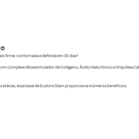
 😍
is firme, contornada e definida em 30 dias¹.
 com complexo Bioestimulador de Colágeno, Ácido Hialurônico e Orquídea Cal
s etárias, essa base de Eudora Glam proporciona inúmeros benefícios: