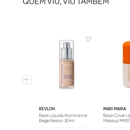
QUEM VIU, VIU TAMBÉM
NN
a Ana Hickmann
Lf110
REVLON
MARI MARIA
Base Liquida Illuminance
Base Cover Up
Beige Revlon 30ml
Makeup MM0