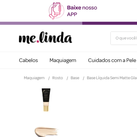
O que você b
Cabelos
Maquiagem
Cuidados com a Pele
Maquiagem
Rosto
Base
Base Líquida Semi Matte Gl