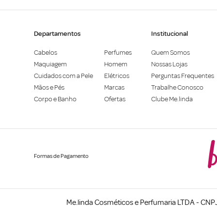
Departamentos
Institucional
Cabelos
Perfumes
Quem Somos
Maquiagem
Homem
Nossas Lojas
Cuidados com a Pele
Elétricos
Perguntas Frequentes
Mãos e Pés
Marcas
Trabalhe Conosco
Corpo e Banho
Ofertas
Clube Me.linda
Formas de Pagamento
Me.linda Cosméticos e Perfumaria LTDA - CNPJ: