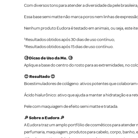
Com diversos tons para atender a diversidade da pele brasileira
Essa base semi matte não marca poros nem linhas de expressão
Nenhum produto Eudora é testado em animais, ou seja, este item
¹Resultados obtidos após 30 dias de uso contínuo;
²Resultados obtidos após 15 dias de uso contínuo.
🧐 Dicas de Uso da Me. 🧐
Aplique a base do centro do rosto para as extremidades, no col
😍 Resultado 😍
Bioestimuladores de colágeno: ativos potentes que colaboram 
Ácido hialurônico: ativo que ajuda a manter a hidratação e a re
Pele com maquiagem de efeito semi matte e tratada.
🔎 Sobre a Eudora 🔎
A Eudora traz um amplo portfólio de cosméticos para atender m
perfumaria, maquiagem, produtos para cabelo, corpo, banho, es