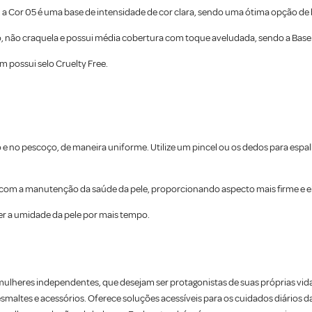
, a Cor 05 é uma base de intensidade de cor clara, sendo uma ótima opção de 
, não craquela e possui média cobertura com toque aveludada, sendo a Bas
 possui selo Cruelty Free.
o e no pescoço, de maneira uniforme. Utilize um pincel ou os dedos para espa
com a manutenção da saúde da pele, proporcionando aspecto mais firme e el
ter a umidade da pele por mais tempo.
ulheres independentes, que desejam ser protagonistas de suas próprias vid
maltes e acessórios. Oferece soluções acessíveis para os cuidados diários 