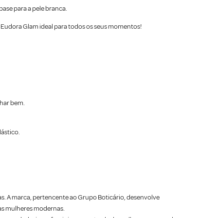
base para a pele branca.
e Eudora Glam ideal para todos os seus momentos!
lhar bem.
ástico.
as. A marca, pertencente ao Grupo Boticário, desenvolve
das mulheres modernas.