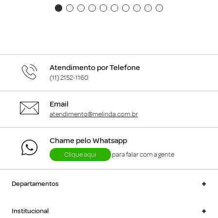
Atendimento por Telefone
(11) 2152-1160
Email
atendimento@melinda.com.br
Chame pelo Whatsapp
Clique aqui
para falar com a gente
+
Departamentos
+
Institucional