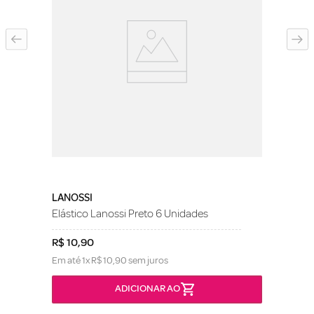
LANOSSI
Elástico Lanossi Preto 6 Unidades
R$
10
,
90
Em até
1
x
R$
10
,
90
sem juros
ADICIONAR AO