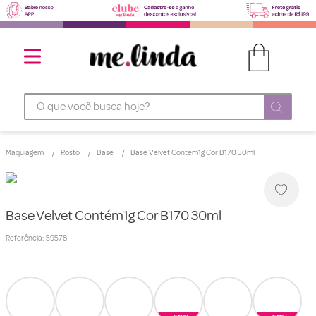
O que você busca hoje?
Maquiagem
Rosto
Base
Base Velvet Contém1g Cor B170 30ml
Base Velvet Contém1g Cor B170 30ml
Referência
:
59578