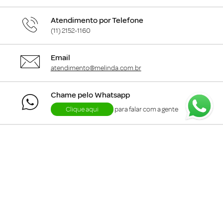
Atendimento por Telefone
(11) 2152-1160
Email
atendimento@melinda.com.br
Chame pelo Whatsapp
Clique aqui
para falar com a gente
+
Departamentos
+
Institucional
+
Informações
+
Área do Cliente