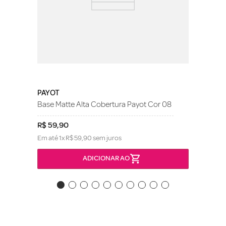
PAYOT
Base Matte Alta Cobertura Payot Cor 08
R$
59
,
90
Em até
1
x
R$
59
,
90
sem juros
ADICIONAR AO